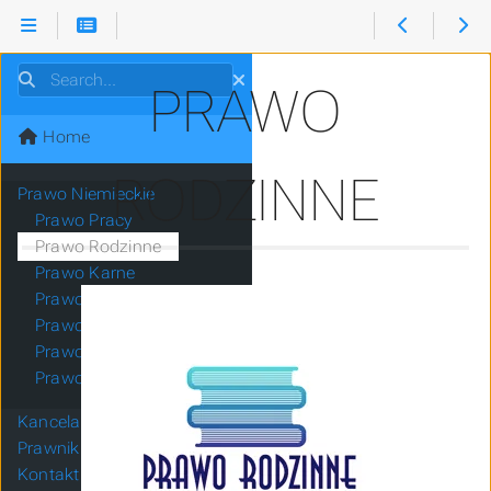
Search
PRAWO
Home
RODZINNE
Prawo Niemieckie
Prawo Pracy
Prawo Rodzinne
Prawo Karne
Prawo Drogowe
Prawo Cywilne
Prawo Gospodarcze
Prawo Spadkowe
Kancelaria
Prawnik
Kontakt