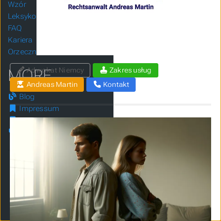
Wzór
Leksykon
FAQ
Kariera
Orzecznictwo
Adwokat Niemcy
Zakres usług
MORE
Andreas Martin
Kontakt
Blog
Impressum
Datenschutz
Tags
Interessante
Seiten