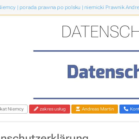
iemcy | porada prawna po polsku | niemicki Prawnik Andre
DATENSC
kat Niemcy
zakres usług
Andreas Martin
Kon
nschutzerklärung