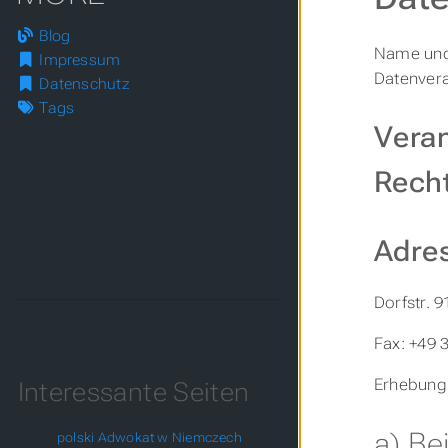
Blog
Name und 
Impressum
Datenvera
Datenschutz
Tags
Veran
Recht
Adre
Dorfstr. 
Fax: +49 
Erhebung
Interessante Seiten
a) Be
polski Adwokat w Niemczech