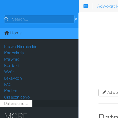
Adwokat N
Search
Home
Prawo Niemieckie
Kancelaria
Prawnik
Kontakt
Wzór
Leksykon
FAQ
Kariera
Adwo
Orzecznictwo
Datenschutz
MORE
Date