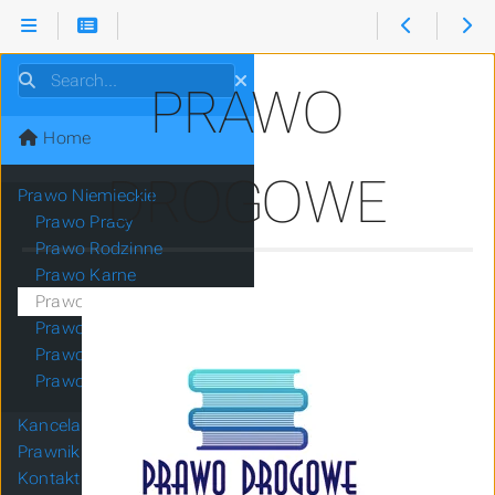
Search
PRAWO
Home
DROGOWE
Prawo Niemieckie
Prawo Pracy
Prawo Rodzinne
Prawo Karne
Prawo Drogowe
Prawo Cywilne
Prawo Gospodarcze
Prawo Spadkowe
Kancelaria
Prawnik
Kontakt