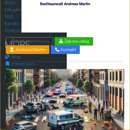
Wzór
Leksykon
FAQ
Kariera
Orzecznictwo
Adwokat Niemcy
Zakres usług
MORE
Andreas Martin
Kontakt
Blog
Impressum
Datenschutz
Tags
Interessante
Seiten