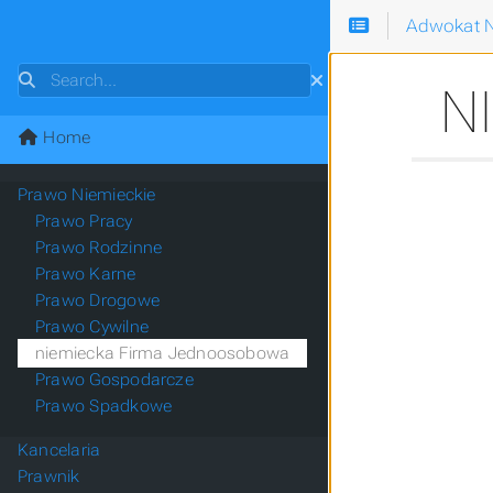
Adwokat N
Search
N
Home
Prawo Niemieckie
Prawo Pracy
Prawo Rodzinne
Prawo Karne
Prawo Drogowe
Prawo Cywilne
niemiecka Firma Jednoosobowa
Prawo Gospodarcze
Prawo Spadkowe
Kancelaria
Prawnik