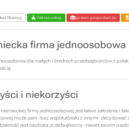
kat Niemcy
Zakres usług
prawo gospodarcze
iecka firma jednoosobowa
noosobowa dla małych i średnich przedsiębiorców z pols
ścią.
yści i niekorzyści
 niemieckiej firmy jednoosobowej jest łatwe założenie i łat
bowej może sam –bez współudziału z innymi- decydować o 
zialność jest osobista przedsiębiorcy –nawet swoim oso