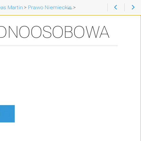
as Martin
>
Prawo Niemieckie
>
niemiecka Firma Jednoo
JEDNOOSOBOWA