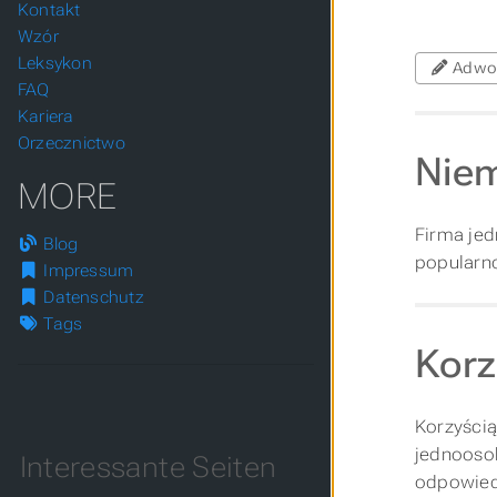
Kontakt
Wzór
Leksykon
Adwo
FAQ
Kariera
Orzecznictwo
Niem
MORE
Firma jed
Blog
popularno
Impressum
Datenschutz
Tags
Korz
Korzyścią
jednooso
Interessante Seiten
odpowied