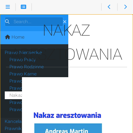
Search
NAKAZ
Home
ARESZTOWANIA
Prawo Niemieckie
Prawo Pracy
Prawo Rodzinne
Prawo Karne
Prawo Drogowe
Prawo Cywilne
Nakaz aresztowania
Prawo Gospodarcze
Prawo Spadkowe
Kancelaria
Prawnik