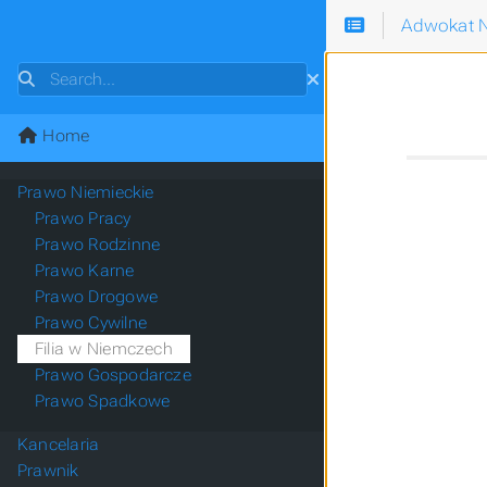
Adwokat N
Search
Home
Prawo Niemieckie
Prawo Pracy
Prawo Rodzinne
Prawo Karne
Prawo Drogowe
Prawo Cywilne
Filia w Niemczech
Prawo Gospodarcze
Prawo Spadkowe
Kancelaria
Prawnik