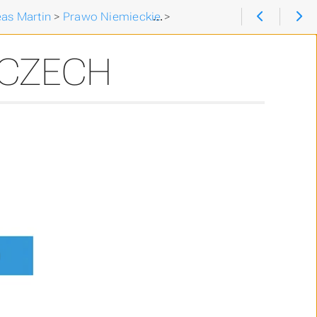
as Martin
>
Prawo Niemieckie
>
Filia w Niemczech
MCZECH