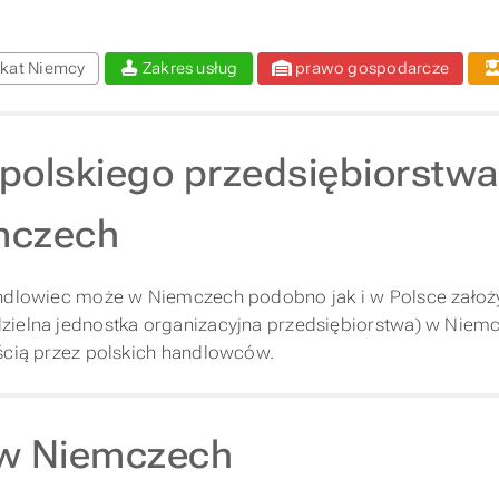
kat Niemcy
Zakres usług
prawo gospodarcze
a polskiego przedsiębiorstwa
mczech
ndlowiec może w Niemczech podobno jak i w Polsce założyć
ielna jednostka organizacyjna przedsiębiorstwa) w Niemcz
ścią przez polskich handlowców.
a w Niemczech