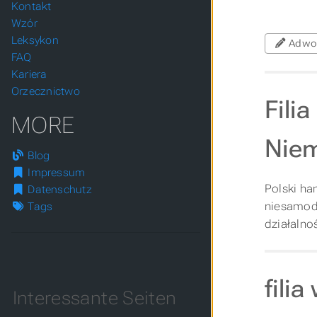
Kontakt
Wzór
Leksykon
Adwo
FAQ
Kariera
Orzecznictwo
Fili
MORE
Nie
Blog
Impressum
Polski ha
Datenschutz
niesamodz
Tags
działalno
fili
Interessante Seiten